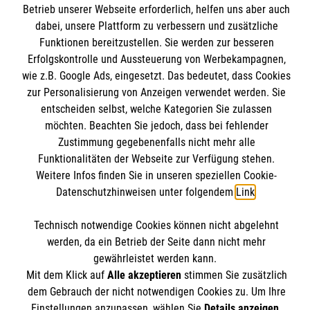
Betrieb unserer Webseite erforderlich, helfen uns aber auch
Mitarbeiten
dabei, unsere Plattform zu verbessern und zusätzliche
Kontakt
Wir Malteser
Funktionen bereitzustellen. Sie werden zur besseren
Impressum
Malteser online
Erfolgskontrolle und Aussteuerung von Werbekampagnen,
Datenschutz
wie z.B. Google Ads, eingesetzt. Das bedeutet, dass Cookies
zur Personalisierung von Anzeigen verwendet werden. Sie
Barrierefreiheit
Malteserorden
entscheiden selbst, welche Kategorien Sie zulassen
möchten. Beachten Sie jedoch, dass bei fehlender
Malteser Jugend
Interner Bereich
Spendenkonto
Zustimmung gegebenenfalls nicht mehr alle
Malteser International
Funktionalitäten der Webseite zur Verfügung stehen.
Sharepoint
Weitere Infos finden Sie in unseren speziellen Cookie-
Empfänger: Malteser Hilfsdienst e.V.
Datenschutzhinweisen unter folgendem
Link
.
IBAN: DE40 3706 0193 0102 9290 12
Soziale Netzwerke
Technisch notwendige Cookies können nicht abgelehnt
BIC: GENODED 1PAX
werden, da ein Betrieb der Seite dann nicht mehr
gewährleistet werden kann.
Der Malteser Hilfsdienst e.V. ist als eingetragene
Mit dem Klick auf
Alle akzeptieren
stimmen Sie zusätzlich
dem Gebrauch der nicht notwendigen Cookies zu. Um Ihre
gemeinnützige Organisation von der Körperschafts- und
Einstellungen anzupassen, wählen Sie
Details anzeigen
.