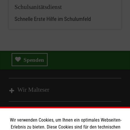
Schulsanitätsdienst
Schnelle Erste Hilfe im Schulumfeld
Spenden
Wir Malteser
Spenden & Helfen
Angebote & Leistungen
Wir verwenden Cookies, um Ihnen ein optimales Webseiten-
Informationen
Erlebnis zu bieten. Diese Cookies sind für den technischen
Kursangebote