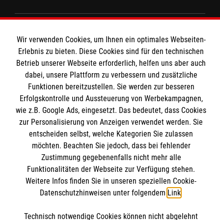
Spenden & Helfen
Wir verwenden Cookies, um Ihnen ein optimales Webseiten-
Angebote & Leistungen
Informationen
Erlebnis zu bieten. Diese Cookies sind für den technischen
Kursangebote
Betrieb unserer Webseite erforderlich, helfen uns aber auch
Mitarbeiten
dabei, unsere Plattform zu verbessern und zusätzliche
Kontakt
Funktionen bereitzustellen. Sie werden zur besseren
Wir Malteser
Erfolgskontrolle und Aussteuerung von Werbekampagnen,
Impressum
Malteser online
wie z.B. Google Ads, eingesetzt. Das bedeutet, dass Cookies
Datenschutz
zur Personalisierung von Anzeigen verwendet werden. Sie
Barrierefreiheit
entscheiden selbst, welche Kategorien Sie zulassen
Malteserorden
möchten. Beachten Sie jedoch, dass bei fehlender
Malteser Jugend
Interner Bereich
Spendenkonto
Zustimmung gegebenenfalls nicht mehr alle
Malteser International
Funktionalitäten der Webseite zur Verfügung stehen.
Weitere Infos finden Sie in unseren speziellen Cookie-
Sharepoint
Empfänger: Malteser Hilfsdienst e.V.
Datenschutzhinweisen unter folgendem
Link
.
IBAN: DE40 3706 0193 0102 9290 12
Soziale Netzwerke
Technisch notwendige Cookies können nicht abgelehnt