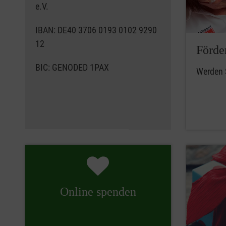
e.V.
IBAN: DE40 3706 0193 0102 9290
12
Förde
BIC: GENODED 1PAX
Werden S
Online spenden