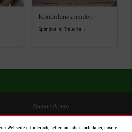
Kondolenzspenden
Spenden im Trauerfall.
Spendenkonto
Empfänger: Malteser Hilfsdienst e.V.
rer Webseite erforderlich, helfen uns aber auch dabei, unsere
IBAN: DE40 3706 0193 0102 9290 12