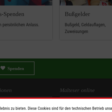
s-Spenden
Bußgelder
m persönlichen Anlass.
Bußgeld, Geldauflagen,
Zuweisungen
Spenden
ionen
Malteser online
Malteserorden
bnis zu bieten. Diese Cookies sind für den technischen Betrieb unse
Malteser Jugend