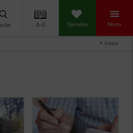
Menu
Spenden
A-Z
uche
Zurück