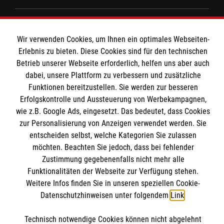
Spenden & Helfen
Wir verwenden Cookies, um Ihnen ein optimales Webseiten-
Angebote & Leistungen
Informationen
Erlebnis zu bieten. Diese Cookies sind für den technischen
Kursangebote
Betrieb unserer Webseite erforderlich, helfen uns aber auch
Mitarbeiten
dabei, unsere Plattform zu verbessern und zusätzliche
Kontakt
Wir Malteser
Funktionen bereitzustellen. Sie werden zur besseren
Impressum
Malteser online
Erfolgskontrolle und Aussteuerung von Werbekampagnen,
Datenschutz
wie z.B. Google Ads, eingesetzt. Das bedeutet, dass Cookies
zur Personalisierung von Anzeigen verwendet werden. Sie
Barrierefreiheit
entscheiden selbst, welche Kategorien Sie zulassen
Malteserorden
möchten. Beachten Sie jedoch, dass bei fehlender
Malteser Jugend
Interner Bereich
Spendenkonto
Zustimmung gegebenenfalls nicht mehr alle
Malteser International
Funktionalitäten der Webseite zur Verfügung stehen.
Sharepoint
Weitere Infos finden Sie in unseren speziellen Cookie-
Empfänger: Malteser Hilfsdienst e.V.
Datenschutzhinweisen unter folgendem
Link
.
IBAN: DE40 3706 0193 0102 9290 12
Soziale Netzwerke
Technisch notwendige Cookies können nicht abgelehnt
BIC: GENODED 1PAX