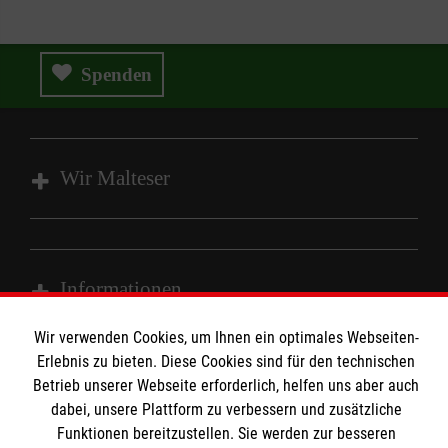
Spenden
Wir Malteser
Spenden & Helfen
Angebote & Leistungen
Informationen
Kursangebote
Wir verwenden Cookies, um Ihnen ein optimales Webseiten-
Mitarbeiten
Kontakt
Erlebnis zu bieten. Diese Cookies sind für den technischen
Wir Malteser
Betrieb unserer Webseite erforderlich, helfen uns aber auch
Impressum
Malteser online
dabei, unsere Plattform zu verbessern und zusätzliche
Datenschutz
Funktionen bereitzustellen. Sie werden zur besseren