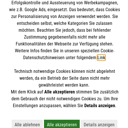
Barrierefreiheit
Erfolgskontrolle und Aussteuerung von Werbekampagnen,
Malteserorden
wie z.B. Google Ads, eingesetzt. Das bedeutet, dass Cookies
Malteser Jugend
Interner Bereich
zur Personalisierung von Anzeigen verwendet werden. Sie
Spendenkonto
entscheiden selbst, welche Kategorien Sie zulassen
Malteser International
möchten. Beachten Sie jedoch, dass bei fehlender
Sharepoint
Zustimmung gegebenenfalls nicht mehr alle
Empfänger: Malteser Hilfsdienst e.V.
Funktionalitäten der Webseite zur Verfügung stehen.
IBAN: DE40 3706 0193 0102 9290 12
Soziale Netzwerke
Weitere Infos finden Sie in unseren speziellen Cookie-
BIC: GENODED 1PAX
Datenschutzhinweisen unter folgendem
Link
.
Technisch notwendige Cookies können nicht abgelehnt
Der Malteser Hilfsdienst e.V. ist als eingetragene
werden, da ein Betrieb der Seite dann nicht mehr
gemeinnützige Organisation von der Körperschafts- und
gewährleistet werden kann.
Mit dem Klick auf
Alle akzeptieren
stimmen Sie zusätzlich
Gewerbesteuer befreit.
dem Gebrauch der nicht notwendigen Cookies zu. Um Ihre
Einstellungen anzupassen, wählen Sie
Details anzeigen
.
Alle ablehnen
Alle akzeptieren
Details anzeigen