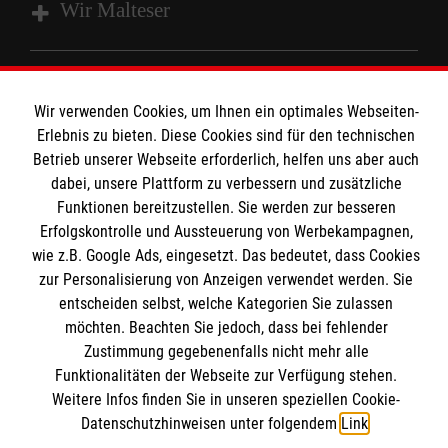
Wir Malteser
Spenden & Helfen
Wir verwenden Cookies, um Ihnen ein optimales Webseiten-
Angebote & Leistungen
Informationen
Erlebnis zu bieten. Diese Cookies sind für den technischen
Kursangebote
Betrieb unserer Webseite erforderlich, helfen uns aber auch
Mitarbeiten
dabei, unsere Plattform zu verbessern und zusätzliche
Kontakt
Wir Malteser
Funktionen bereitzustellen. Sie werden zur besseren
Impressum
Malteser online
Erfolgskontrolle und Aussteuerung von Werbekampagnen,
Datenschutz
wie z.B. Google Ads, eingesetzt. Das bedeutet, dass Cookies
zur Personalisierung von Anzeigen verwendet werden. Sie
Barrierefreiheit
Malteserorden
entscheiden selbst, welche Kategorien Sie zulassen
möchten. Beachten Sie jedoch, dass bei fehlender
Malteser Jugend
Interner Bereich
Spendenkonto
Zustimmung gegebenenfalls nicht mehr alle
Malteser International
Funktionalitäten der Webseite zur Verfügung stehen.
Sharepoint
Weitere Infos finden Sie in unseren speziellen Cookie-
Empfänger: Malteser Hilfsdienst e.V.
Datenschutzhinweisen unter folgendem
Link
.
IBAN: DE40 3706 0193 0102 9290 12