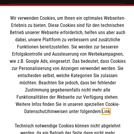
Spenden & Helfen
Wir verwenden Cookies, um Ihnen ein optimales Webseiten-
Angebote & Leistungen
Informationen
Erlebnis zu bieten. Diese Cookies sind für den technischen
Kursangebote
Betrieb unserer Webseite erforderlich, helfen uns aber auch
dabei, unsere Plattform zu verbessern und zusätzliche
Mitarbeiten
Kontakt
Funktionen bereitzustellen. Sie werden zur besseren
Wir Malteser
Erfolgskontrolle und Aussteuerung von Werbekampagnen,
Impressum
Malteser online
wie z.B. Google Ads, eingesetzt. Das bedeutet, dass Cookies
Datenschutz
zur Personalisierung von Anzeigen verwendet werden. Sie
Barrierefreiheit
entscheiden selbst, welche Kategorien Sie zulassen
Malteserorden
möchten. Beachten Sie jedoch, dass bei fehlender
Malteser Jugend
Interner Bereich
Zustimmung gegebenenfalls nicht mehr alle
Spendenkonto
Funktionalitäten der Webseite zur Verfügung stehen.
Malteser International
Weitere Infos finden Sie in unseren speziellen Cookie-
Sharepoint
Datenschutzhinweisen unter folgendem
Link
.
Empfänger: Malteser Hilfsdienst e.V.
IBAN: DE40 3706 0193 0102 9290 12
Soziale Netzwerke
Technisch notwendige Cookies können nicht abgelehnt
BIC: GENODED 1PAX
werden, da ein Betrieb der Seite dann nicht mehr